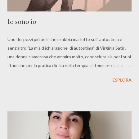
Io sono io
Uno dei pezzi più belli che io abbia mai letto sull’ autostima è
senz’altro "La mia d ichiarazione di autostima" di Virginia Satir ,
una donna clamorosa che ammiro molto, conosciuta sia per i suoi
studi che per la pratica clinica nella terapia sistemico-relazionale,
è stata una scrittrice, psicologa e psicoterapeuta, assistente
ESPLORA
sociale americana. LA MIA
DICHIARAZIONE DI AUTOSTIMA In tutto il mondo non esiste
nessuno che sia come me. Tutto quello che proviene da me è
autentico, perché sono soltanto io a sceglierlo. Io possiedo
tutto di me, il mio corpo, le mie sensazioni, la mia bocca, la mia
voce, tutte le mie azioni, che siano per gli altri o per me stessa.
Possiedo le mie fantasie, i miei sogni, le mie speranze e le mie