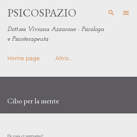
Passa ai contenuti principali
PSICOSPAZIO
Dott.ssa Viviana Azzarone - Psicologa
e Psicoterapeuta
Home page
Altro…
Cibo per la mente
Di cosa ci nutriamo?