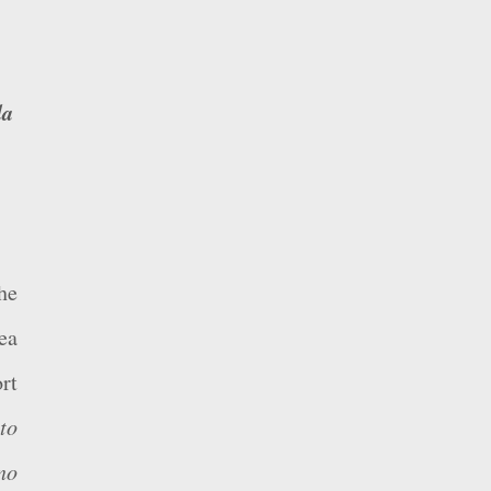
he
ea
rt
to
no