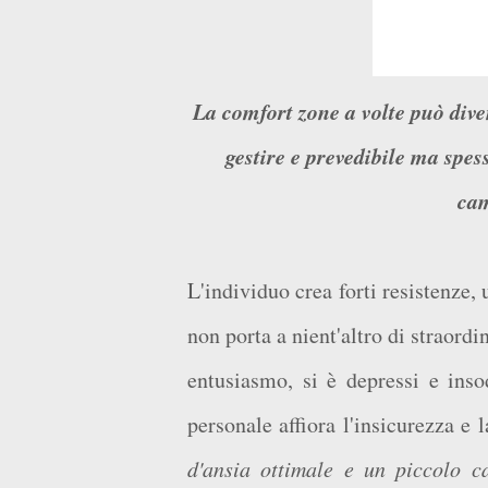
La comfort zone a volte può diventare una gabbia, si resta ancorati ad una vita facile da
gestire e prevedibile ma spess
cam
L'individuo crea forti resistenze
non porta a nient'altro di straord
entusiasmo, si è depressi e inso
personale affiora l'insicurezza e 
d'ansia ottimale e un piccolo c