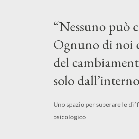
esiste nessuno che sia come me
autentico, perché sono soltanto 
“Nessuno può co
mio corpo, le mie sensazioni, la
Ognuno di noi c
che siano per gli altri o per me
sogni, le mie speranze e le mie p
del cambiamento
solo dall’interno
Uno spazio per superare le dif
psicologico