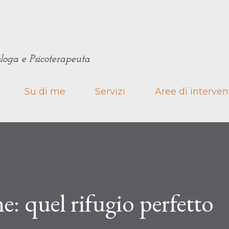
Passa ai contenuti principali
loga e Psicoterapeuta
Su di me
Servizi
Aree di interven
: quel rifugio perfetto