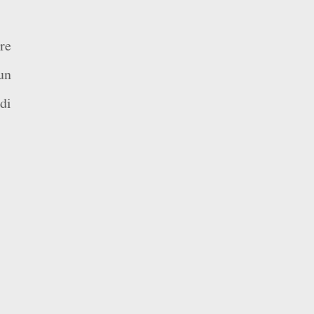
ire
un
 di