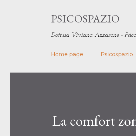
PSICOSPAZIO
Dott.ssa Viviana Azzarone - Psico
Home page
Psicospazio
La comfort zone