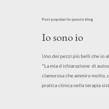
Post popolari in questo blog
Io sono io
Uno dei pezzi più belli che io a
"La mia d ichiarazione di autos
clamorosa che ammiro molto, con
pratica clinica nella terapia si
psicologa e psicoterape
LA MIA DICHIARAZIONE DI