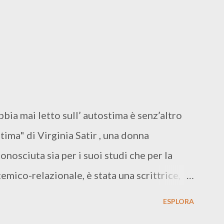
bbia mai letto sull’ autostima è senz’altro
tima" di Virginia Satir , una donna
osciuta sia per i suoi studi che per la
stemico-relazionale, è stata una scrittrice,
uta, assistente sociale americana.
ESPLORA
 AUTOSTIMA In tutto il mondo non